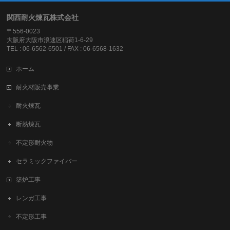
関西耐火煉瓦株式会社
〒556-0023
大阪府大阪市浪速区稲荷1-6-29
TEL : 06-6562-6501 / FAX : 06-6568-1632
ホーム
耐火材販売事業
耐火煉瓦
断熱煉瓦
不定形耐火物
セラミックファイバー
築炉工事
レンガ工事
不定形工事