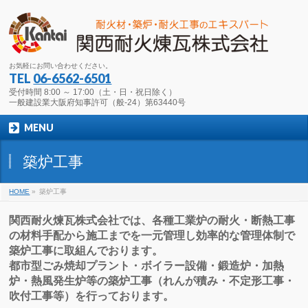
お気軽にお問い合わせください。
TEL
06-6562-6501
受付時間 8:00 ～ 17:00（土・日・祝日除く）
一般建設業大阪府知事許可（般-24）第63440号
MENU
築炉工事
HOME
»
築炉工事
関西耐火煉瓦株式会社では、各種工業炉の耐火・断熱工事
の材料手配から施工までを一元管理し効率的な管理体制で
築炉工事に取組んでおります。
都市型ごみ焼却プラント・ボイラー設備・鍛造炉・加熱
炉・熱風発生炉等の築炉工事（れんが積み・不定形工事・
吹付工事等）を行っております。