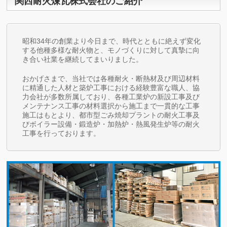
関西耐火煉瓦株式会社のご紹介
昭和34年の創業より今日まで、時代とともに絶えず変化
する他種多様な耐火物と、モノづくりに対して真摯に向
き合い社業を継続してまいりました。
おかげさまで、当社では各種耐火・断熱材及び周辺材料
に精通した人材と築炉工事における経験豊富な職人、協
力会社が多数所属しており、各種工業炉の新設工事及び
メンテナンス工事の材料選択から施工まで一貫的な工事
施工はもとより、都市型ごみ焼却プラントの耐火工事及
びボイラー設備・鍛造炉・加熱炉・熱風発生炉等の耐火
工事を行っております。