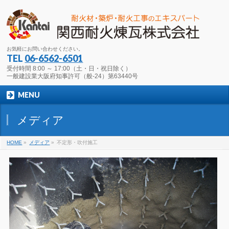
お気軽にお問い合わせください。
TEL
06-6562-6501
受付時間 8:00 ～ 17:00（土・日・祝日除く）
一般建設業大阪府知事許可（般-24）第63440号
MENU
メディア
HOME
»
メディア
»
不定形・吹付施工