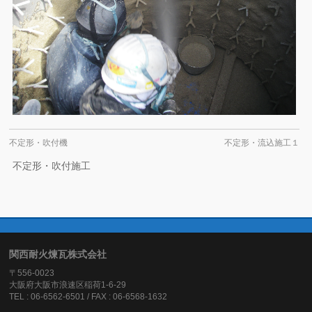
不定形・吹付機
不定形・流込施工１
不定形・吹付施工
関西耐火煉瓦株式会社
〒556-0023
大阪府大阪市浪速区稲荷1-6-29
TEL : 06-6562-6501 / FAX : 06-6568-1632