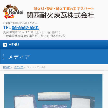
お気軽にお問い合わせください。
TEL
06-6562-6501
受付時間 8:00 ～ 17:00（土・日・祝日除く）
一般建設業大阪府知事許可（般-24）第63440号
MENU
メディア
HOME
»
メディア
»
ウェットフェルト