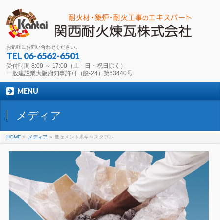
お気軽にお問い合わせください。
TEL
06-6562-6501
受付時間 8:00 ～ 17:00（土・日・祝日除く）
一般建設業大阪府知事許可（般-24）第63440号
MENU
メディア
HOME
»
メディア
»
低セメント系キャスタブル