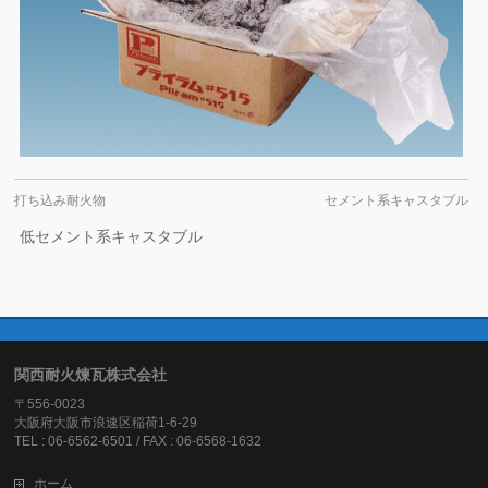
打ち込み耐火物
セメント系キャスタブル
低セメント系キャスタブル
関西耐火煉瓦株式会社
〒556-0023
大阪府大阪市浪速区稲荷1-6-29
TEL : 06-6562-6501 / FAX : 06-6568-1632
ホーム