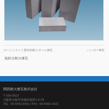
コージュライト質特別耐スポール煉瓦
ハンガー煉瓦
低鉄分耐火煉瓦
関西耐火煉瓦株式会社
〒556-0023
大阪府大阪市浪速区稲荷1-6-29
TEL : 06-6562-6501 / FAX : 06-6568-1632