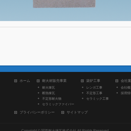
ホーム
耐火材販売事業
築炉工事
会社
耐火煉瓦
レンガ工事
会社概
断熱煉瓦
不定形工事
採用情
不定形耐火物
セラミック工事
セラミックファイバー
プライバシーポリシー
サイトマップ
Copyright ©
関西耐火煉瓦株式会社
All Rights Reserved.