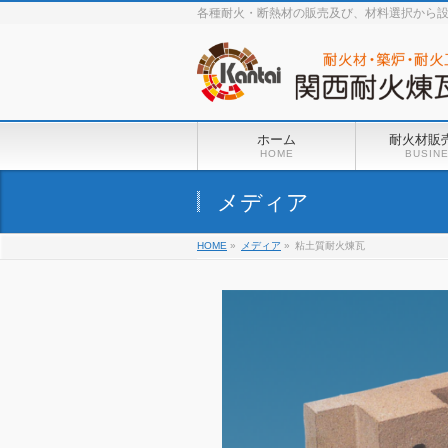
各種耐火・断熱材の販売及び、材料選択から
ホーム
耐火材販
HOME
BUSIN
メディア
HOME
»
メディア
»
粘土質耐火煉瓦