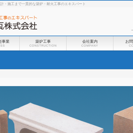
設計・施工まで一貫的な築炉・耐火工事のエキスパート
売事業
築炉工事
会社案内
お問
ESS
CONSTRUCTION
COMPANY
C