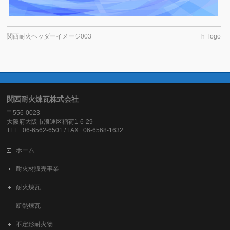
関西耐火ヘッダーイメージ003
h_logo
関西耐火煉瓦株式会社
〒556-0023
大阪府大阪市浪速区稲荷1-6-29
TEL : 06-6562-6501 / FAX : 06-6568-1632
ホーム
耐火材販売事業
耐火煉瓦
断熱煉瓦
不定形耐火物