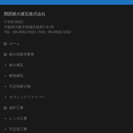
関西耐火煉瓦株式会社
〒556-0023
大阪府大阪市浪速区稲荷1-6-29
TEL : 06-6562-6501 / FAX : 06-6568-1632
ホーム
耐火材販売事業
耐火煉瓦
断熱煉瓦
不定形耐火物
セラミックファイバー
築炉工事
レンガ工事
不定形工事