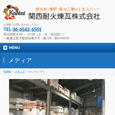
お気軽にお問い合わせください。
TEL
06-6562-6501
受付時間 8:00 ～ 17:00（土・日・祝日除く）
一般建設業大阪府知事許可（般-24）第63440号
MENU
メディア
HOME
»
メディア
»
top_img_003