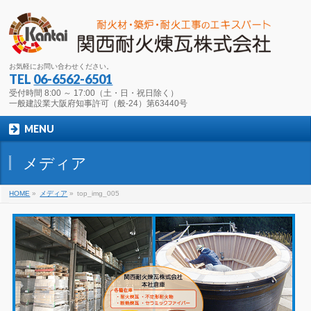
お気軽にお問い合わせください。
TEL
06-6562-6501
受付時間 8:00 ～ 17:00（土・日・祝日除く）
一般建設業大阪府知事許可（般-24）第63440号
MENU
メディア
HOME
»
メディア
»
top_img_005